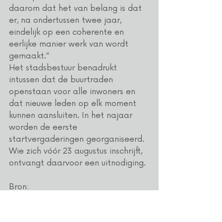
daarom dat het van belang is dat 
er, na ondertussen twee jaar, 
eindelijk op een coherente en 
eerlijke manier werk van wordt 
gemaakt.”
Het stadsbestuur benadrukt 
intussen dat de buurtraden 
openstaan voor alle inwoners en 
dat nieuwe leden op elk moment 
kunnen aansluiten. In het najaar 
worden de eerste 
startvergaderingen georganiseerd. 
Wie zich vóór 23 augustus inschrijft, 
ontvangt daarvoor een uitnodiging.
Bron: 
https://www.nieuwsblad.be/regio/
vlaams-brabant/oppositiepartijen-