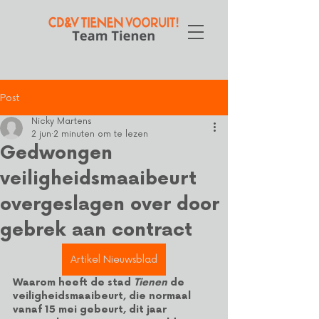
Post
Nicky Martens
2 jun
2 minuten om te lezen
Gedwongen
veiligheidsmaaibeurt
overgeslagen over door
gebrek aan contract
Artikel Nieuwsblad
Waarom heeft de stad 
Tienen
 de 
veiligheidsmaaibeurt, die normaal 
vanaf 15 mei gebeurt, dit jaar 