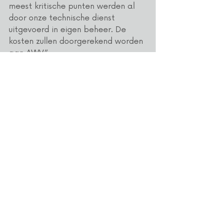
meest kritische punten werden al 
door onze technische dienst 
uitgevoerd in eigen beheer. De 
kosten zullen doorgerekend worden 
aan AWV.”
Bart Maes
groenbeheer
Recente blogposts
Alles weergeven