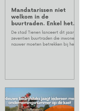
Mandatarissen niet
welkom in de
buurtraden. Enkel het
stadsbestuur zelf mag
De stad Tienen lanceert dit jaar
mee aan tafel schuiven.
zeventien buurtraden die inwoners
nauwer moeten betrekken bij het
beleid en de leefbaarheid van hun
wijk of deelgemeente. Vanuit de
oppositie klinkt echter kritiek op de
manier waarop de buurtraden
worden georganiseerd en vooral
op de eerdere aanstelling van de
buurtambassadeurs. De buurtraden
moeten uitgroeien tot
laagdrempelige
ontmoetingsplaatsen waar
bewoners ideeën kunnen